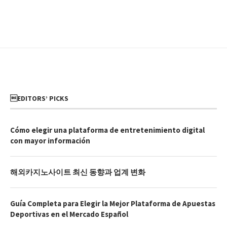
EDITORS’ PICKS
Cómo elegir una plataforma de entretenimiento digital
con mayor información
해외카지노사이트 최신 동향과 업계 변화
Guía Completa para Elegir la Mejor Plataforma de Apuestas
Deportivas en el Mercado Español