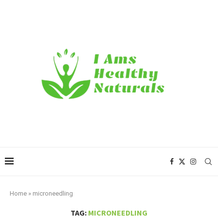
Home
»
microneedling
TAG:
MICRONEEDLING