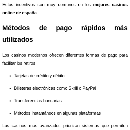
Estos incentivos son muy comunes en los
mejores casinos
online de españa
.
Métodos de pago rápidos más
utilizados
Los casinos modernos ofrecen diferentes formas de pago para
facilitar los retiros:
Tarjetas de crédito y débito
Billeteras electrónicas como Skrill o PayPal
Transferencias bancarias
Métodos instantáneos en algunas plataformas
Los casinos más avanzados priorizan sistemas que permiten