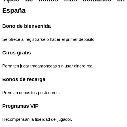
España
Bono de bienvenida
Se ofrece al registrarse o hacer el primer depósito.
Giros gratis
Permiten jugar tragamonedas sin usar dinero real.
Bonos de recarga
Premian depósitos posteriores.
Programas VIP
Recompensan la fidelidad del jugador.