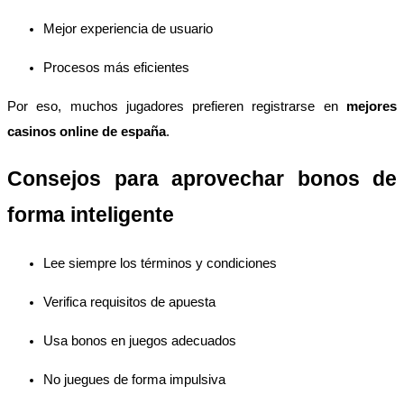
Mejor experiencia de usuario
Procesos más eficientes
Por eso, muchos jugadores prefieren registrarse en
mejores
casinos online de españa
.
Consejos para aprovechar bonos de
forma inteligente
Lee siempre los términos y condiciones
Verifica requisitos de apuesta
Usa bonos en juegos adecuados
No juegues de forma impulsiva