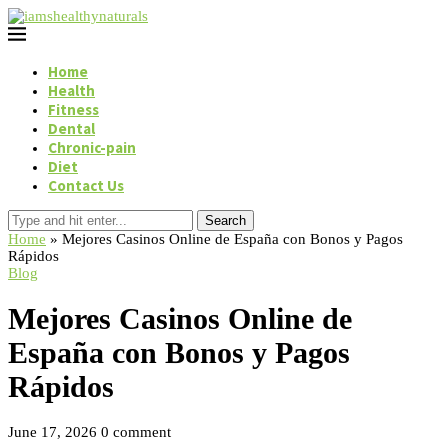
Home
Health
Fitness
Dental
Chronic-pain
Diet
Contact Us
Search
Home
»
Mejores Casinos Online de España con Bonos y Pagos
Rápidos
Blog
Mejores Casinos Online de
España con Bonos y Pagos
Rápidos
June 17, 2026
0 comment