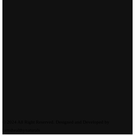
© 2024 All Right Reserved. Designed and Developed by
Iamshealthynaturals