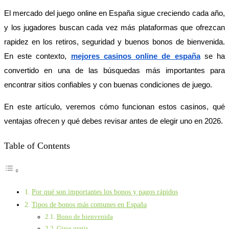
El mercado del juego online en España sigue creciendo cada año,
y los jugadores buscan cada vez más plataformas que ofrezcan
rapidez en los retiros, seguridad y buenos bonos de bienvenida.
En este contexto,
mejores casinos online de españa
se ha
convertido en una de las búsquedas más importantes para
encontrar sitios confiables y con buenas condiciones de juego.
En este artículo, veremos cómo funcionan estos casinos, qué
ventajas ofrecen y qué debes revisar antes de elegir uno en 2026.
Table of Contents
Por qué son importantes los bonos y pagos rápidos
Tipos de bonos más comunes en España
Bono de bienvenida
Giros gratis