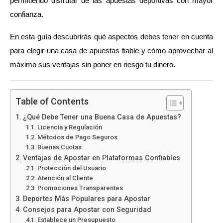
permitiendo disfrutar de las apuestas deportivas con mayor
confianza.
En esta guía descubrirás qué aspectos debes tener en cuenta
para elegir una casa de apuestas fiable y cómo aprovechar al
máximo sus ventajas sin poner en riesgo tu dinero.
Table of Contents
¿Qué Debe Tener una Buena Casa de Apuestas?
Licencia y Regulación
Métodos de Pago Seguros
Buenas Cuotas
Ventajas de Apostar en Plataformas Confiables
Protección del Usuario
Atención al Cliente
Promociones Transparentes
Deportes Más Populares para Apostar
Consejos para Apostar con Seguridad
Establece un Presupuesto