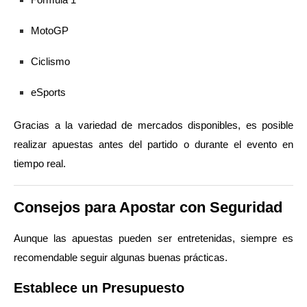
MotoGP
Ciclismo
eSports
Gracias a la variedad de mercados disponibles, es posible
realizar apuestas antes del partido o durante el evento en
tiempo real.
Consejos para Apostar con Seguridad
Aunque las apuestas pueden ser entretenidas, siempre es
recomendable seguir algunas buenas prácticas.
Establece un Presupuesto