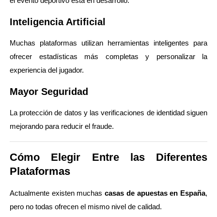
el evento deportivo está en desarrollo.
Inteligencia Artificial
Muchas plataformas utilizan herramientas inteligentes para
ofrecer estadísticas más completas y personalizar la
experiencia del jugador.
Mayor Seguridad
La protección de datos y las verificaciones de identidad siguen
mejorando para reducir el fraude.
Cómo Elegir Entre las Diferentes
Plataformas
Actualmente existen muchas
casas de apuestas en España
,
pero no todas ofrecen el mismo nivel de calidad.