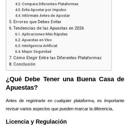
Compara Diferentes Plataformas
Evita Apostar por Impulso
Infórmate Antes de Apostar
Errores que Debes Evitar
Tendencias de las Apuestas en 2026
Aplicaciones Más Rápidas
Apuestas en Vivo
Inteligencia Artificial
Mayor Seguridad
Cómo Elegir Entre las Diferentes Plataformas
Conclusión
¿Qué Debe Tener una Buena Casa de
Apuestas?
Antes de registrarte en cualquier plataforma, es importante
revisar varios aspectos que pueden marcar la diferencia.
Licencia y Regulación