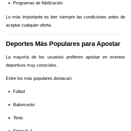
Programas de fidelización
Lo más importante es leer siempre las condiciones antes de
aceptar cualquier oferta.
Deportes Más Populares para Apostar
La mayoría de los usuarios prefieren apostar en eventos
deportivos muy conocidos.
Entre los más populares destacan:
Fútbol
Baloncesto
Tenis
Fórmula 1