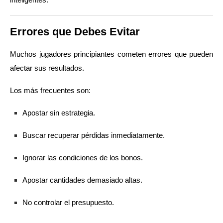
Errores que Debes Evitar
Muchos jugadores principiantes cometen errores que pueden
afectar sus resultados.
Los más frecuentes son:
Apostar sin estrategia.
Buscar recuperar pérdidas inmediatamente.
Ignorar las condiciones de los bonos.
Apostar cantidades demasiado altas.
No controlar el presupuesto.